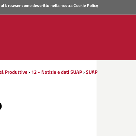
 sul browser come descritto nella nostra
Cookie Policy
ità Produttive
›
12 - Notizie e dati SUAP
›
SUAP
P