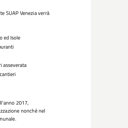
ite SUAP Venezia verrà
o ed Isole
buranti
i asseverata
cantieri
ll'anno 2017,
lizzazione nonché nel
omunale.