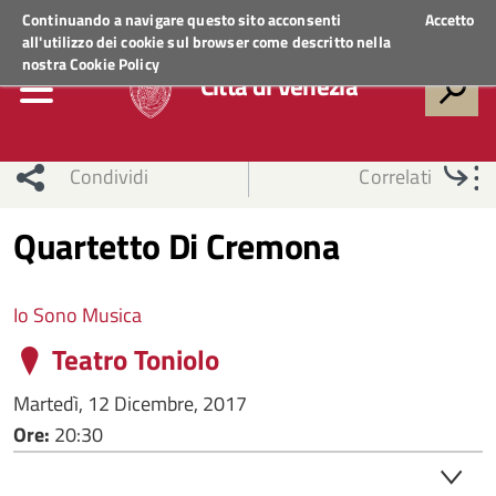
Regione Veneto
ACCEDI AI SERVIZI
Continuando a navigare questo sito acconsenti
Accetto
all'utilizzo dei cookie sul browser come descritto nella
nostra
Cookie Policy
Città di Venezia
Condividi
Correlati
Quartetto Di Cremona
Io Sono Musica
Teatro Toniolo
Martedì, 12 Dicembre, 2017
Ore:
20:30