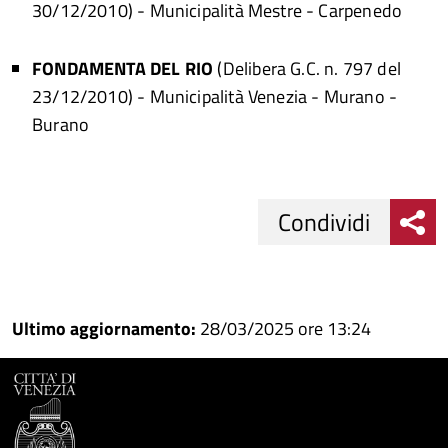
30/12/2010)
- Municipalità Mestre - Carpenedo
FONDAMENTA DEL RIO
(Delibera G.C. n. 797 del
23/12/2010)
- Municipalità Venezia - Murano -
Burano
Condividi
Condividi
Condividi
su
Ultimo aggiornamento:
28/03/2025 ore 13:24
Facebook
Condividi
su
Condividi
Twitter
su