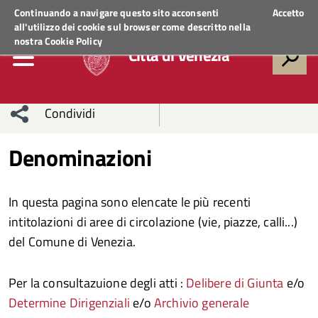
Regione Veneto
ACCEDI AI SERVIZI
Continuando a navigare questo sito acconsenti
Accetto
all'utilizzo dei cookie sul browser come descritto nella
nostra
Cookie Policy
Città di Venezia
Condividi
Condividi
Condividi
Denominazioni
sui social
Condividi
su
In questa pagina sono elencate le più recenti
network
Facebook
Condividi
su
intitolazioni di aree di circolazione (vie, piazze, calli...)
del Comune di Venezia.
Condividi
Twitter
su
Facebook
su
Per la consultazuione degli atti :
Delibere di Giunta
e/o
Determine Dirigenziali
e/o
Archivio generale
Whatsapp