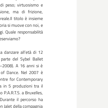
 di peso; virtuosismo e
sione, ma di frizione,
eale.Il titolo è insieme
oria si muove con noi, e
gi. Quale responsabilità
reserviamo?
a danzare all’età di 12
parte del Sybel Ballet
–2008). A 16 anni si è
y of Dance. Nel 2007 è
Centre for Contemporary
 in 5 produzioni tra il
o P.A.R.T.S. a Bruxelles,
Durante il percorso ha
en Jalet della compagnia