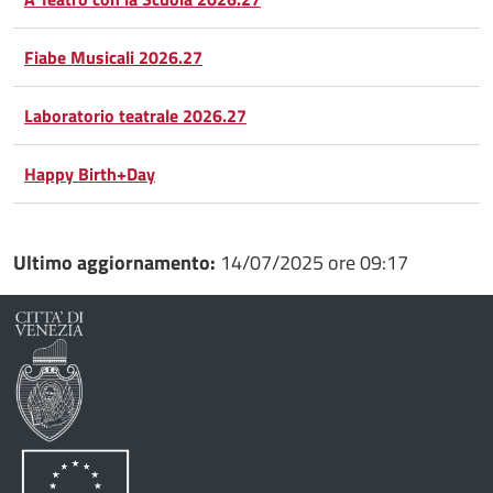
Condividi
Twitter
su
Fiabe Musicali 2026.27
Google
su
Laboratorio teatrale 2026.27
Whatsapp
Plus
Happy Birth+Day
Ultimo aggiornamento:
14/07/2025 ore 09:17