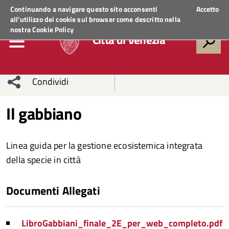
Regione Veneto
ACCEDI AI SERVIZI
Continuando a navigare questo sito acconsenti
Accetto
all'utilizzo dei cookie sul browser come descritto nella
nostra
Cookie Policy
Città di Venezia
Condividi
Condividi
Condividi
Il gabbiano
sui social
Condividi
su
Linea guida per la gestione ecosistemica integrata
network
Facebook
Condividi
su
della specie in città
Condividi
Twitter
su
Documenti Allegati
Facebook
su
Whatsapp
LibroGabbiani_finale_2E_per_web_completo.pdf