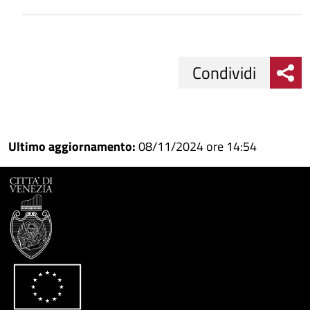
Condividi
Condividi
Condividi
su
Ultimo aggiornamento:
08/11/2024 ore 14:54
Facebook
Condividi
su
Condividi
Twitter
su
Google
su
Whatsapp
Plus