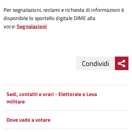
Per segnalazioni, reclami e richiesta di informazioni è
disponibile lo sportello digitale DIME alla
voce:
Segnalazioni
Condividi
Condividi
Condividi
su
Sedi, contatti e orari - Elettorale e Leva
militare
Facebook
Condividi
su
Condividi
Twitter
su
Dove vado a votare