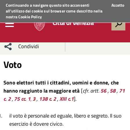
Regione Veneto
ACCEDI AI SERVIZI
Continuando a navigare questo sito acconsenti
Accetto
all'utilizzo dei cookie sul browser come descritto nella
nostra
Cookie Policy
Città di Venezia
Condividi
Condividi
Condividi
Voto
sui social
Condividi
su
Sono elettori tutti i cittadini, uomini e donne, che
network
Facebook
Condividi
su
hanno raggiunto la maggiore età
[
cfr. artt.
56
,
58
,
71
c. 2
,
75 cc. 1
,
3
,
138 c. 2
,
XIII c.1
].
Condividi
Twitter
su
Facebook
su
il voto è personale ed eguale, libero e segreto. Il suo
esercizio è dovere civico.
Whatsapp