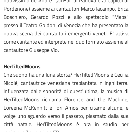
nuovissimo de André” (all'Hall di Padova e al Capitol di
Pordenone) assieme ai cantautori Marco Iacampo, Erica
Boschiero, Gerardo Pozzi e allo spettacolo “Maps”
presso il Teatro Goldoni di Venezia che ha presentato la
nuova scena dei cantautori emergenti veneti. E' attiva
come cantante ed interprete nel duo formato assieme al
cantautore Giuseppe Vio.
HerTiltedMoons
Che suono ha una luna storta? HerTiltedMoons è Cecilia
Nicolè, cantautrice veneziana trapiantata in Inghilterra.
Influenzata dalle sonorità di quest'ultima, la musica di
HerTiltedMoons richiama Florence and the Machine,
Loreena McKennitt e Tori Amos per citarne alcune, e
volge uno sguardo verso il passato, plasmato dalla sua
città natale. HerTiltedMoons è ora in studio per