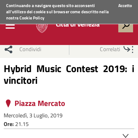
Regione Veneto
ACCEDI AI SERVIZI
Continuando a navigare questo sito acconsenti
Accetto
all'utilizzo dei cookie sul browser come descritto nella
nostra
Cookie Policy
Città di Venezia
Condividi
Correlati
Hybrid Music Contest 2019: i
vincitori
Piazza Mercato
Mercoledì, 3 Luglio, 2019
Ore:
21.15