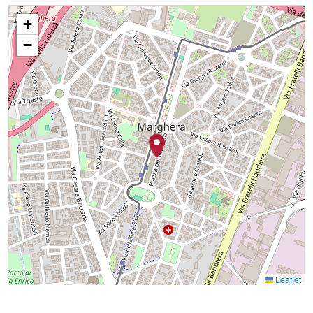
+
−
Leaflet