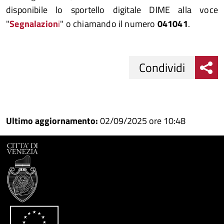
disponibile lo sportello digitale DIME alla voce
"
Segnalazion
i
" o chiamando il numero
041041
.
Condividi
Condividi
Condividi
su
Ultimo aggiornamento:
02/09/2025 ore 10:48
Facebook
Condividi
su
Condividi
Twitter
su
Google
su
Whatsapp
Plus