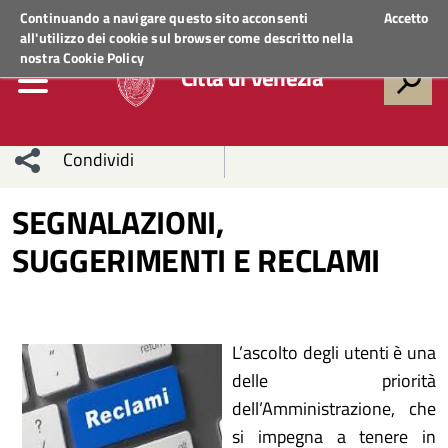
Regione Veneto
ACCEDI AI SERVIZI
Continuando a navigare questo sito acconsenti
Accetto
all'utilizzo dei cookie sul browser come descritto nella
nostra
Cookie Policy
Città di Venezia
Condividi
Condividi
Condividi
SEGNALAZIONI,
SUGGERIMENTI E RECLAMI
sui social
Condividi
su
network
Facebook
Condividi
su
Condividi
Twitter
su
L’ascolto degli utenti è una
delle priorità
Facebook
su
dell’Amministrazione, che
Whatsapp
si impegna a tenere in