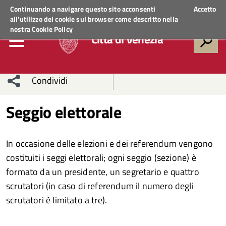
Regione Veneto
ACCEDI AI SERVIZI
Continuando a navigare questo sito acconsenti
Accetto
all'utilizzo dei cookie sul browser come descritto nella
nostra
Cookie Policy
Città di Venezia
Condividi
Condividi
Condividi
Seggio elettorale
sui social
Condividi
su
In occasione delle elezioni e dei referendum vengono
network
Facebook
Condividi
su
costituiti i seggi elettorali; ogni seggio (sezione) è
formato da un presidente, un segretario e quattro
Condividi
Twitter
su
scrutatori (in caso di referendum il numero degli
Facebook
su
scrutatori è limitato a tre).
Whatsapp