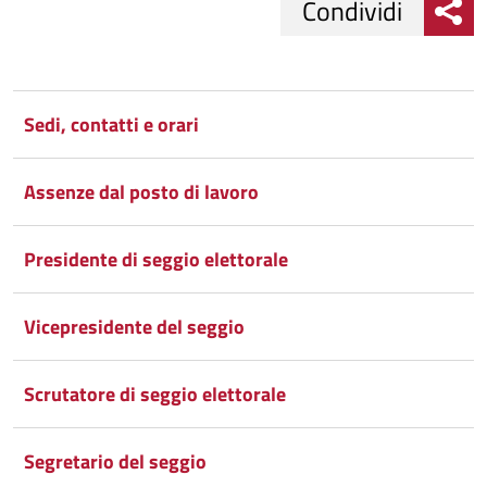
Condividi
Condividi
Condividi
su
Sedi, contatti e orari
Facebook
Condividi
su
Assenze dal posto di lavoro
Condividi
Twitter
su
Google
su
Presidente di seggio elettorale
Whatsapp
Plus
Vicepresidente del seggio
Scrutatore di seggio elettorale
Segretario del seggio