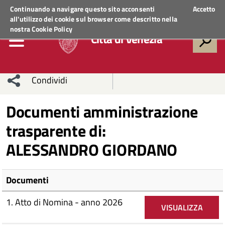
Regione Veneto
ACCEDI AI SERVIZI
Continuando a navigare questo sito acconsenti
Accetto
all'utilizzo dei cookie sul browser come descritto nella
nostra
Cookie Policy
Città di Venezia
Condividi
Condividi
Condividi
Documenti amministrazione
trasparente di:
sui social
Condividi
su
ALESSANDRO GIORDANO
network
Facebook
Condividi
su
Condividi
Twitter
su
Documenti
Facebook
su
1. Atto di Nomina - anno 2026
VISUALIZZA
Whatsapp