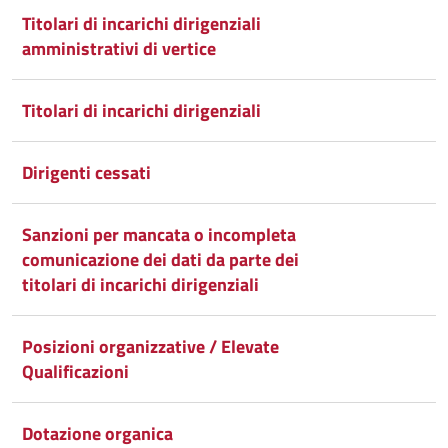
Titolari di incarichi dirigenziali
Condividi
Twitter
su
amministrativi di vertice
Google
su
Titolari di incarichi dirigenziali
Whatsapp
Plus
Dirigenti cessati
Sanzioni per mancata o incompleta
comunicazione dei dati da parte dei
titolari di incarichi dirigenziali
Posizioni organizzative / Elevate
Qualificazioni
Dotazione organica