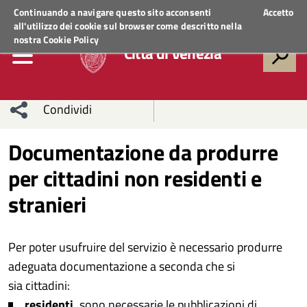
Regione Veneto
ACCEDI AI SERVIZI
Continuando a navigare questo sito acconsenti
Accetto
all'utilizzo dei cookie sul browser come descritto nella
nostra
Cookie Policy
Città di Venezia
Condividi
Condividi
Condividi
Documentazione da produrre
per cittadini non residenti e
sui social
Condividi
su
stranieri
network
Facebook
Condividi
su
Condividi
Twitter
su
Per poter usufruire del servizio è necessario produrre
adeguata documentazione a seconda che si
Facebook
su
sia cittadini:
Whatsapp
residenti,
sono necessarie le pubblicazioni di