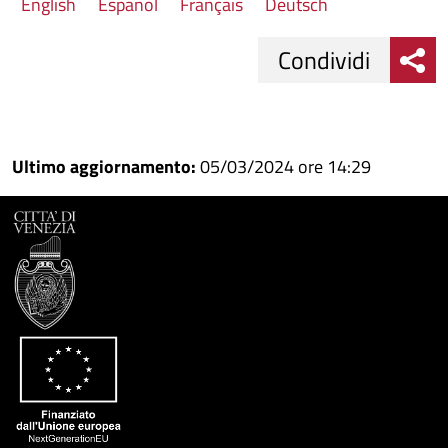
English
Español
Français
Deutsch
Condividi
Condividi
Condividi
su
Ultimo aggiornamento:
05/03/2024 ore 14:29
Facebook
Condividi
su
Condividi
Twitter
su
Google
su
Whatsapp
Plus