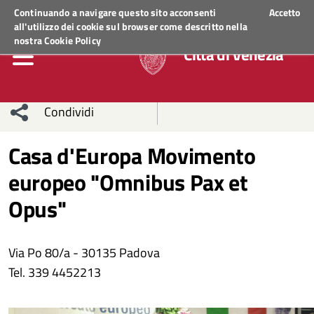
Regione Veneto
ACCEDI AI SERVIZI
Continuando a navigare questo sito acconsenti
Accetto
all'utilizzo dei cookie sul browser come descritto nella
nostra
Cookie Policy
Città di Venezia
Condividi
Condividi
Condividi
Casa d'Europa Movimento
europeo "Omnibus Pax et
sui social
Condividi
su
Opus"
network
Facebook
Condividi
su
Condividi
Twitter
su
Via Po 80/a - 30135 Padova
Tel. 339 4452213
Facebook
su
Whatsapp