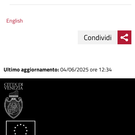
English
Condividi
Condividi
Condividi
su
Ultimo aggiornamento:
04/06/2025 ore 12:34
Facebook
Condividi
su
Condividi
Twitter
su
Google
su
Whatsapp
Plus