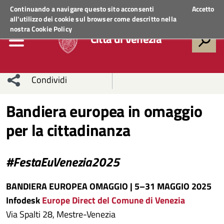
Regione Veneto
ACCEDI AI SERVIZI
Continuando a navigare questo sito acconsenti
Accetto
all'utilizzo dei cookie sul browser come descritto nella
nostra
Cookie Policy
Città di Venezia
Condividi
Condividi
Condividi
Bandiera europea in omaggio
per la cittadinanza
sui social
Condividi
su
network
Facebook
Condividi
su
#FestaEuVenezia2025
Condividi
Twitter
su
BANDIERA EUROPEA OMAGGIO | 5
–31 MAGGIO 2025
Facebook
su
Infodesk
Europe Direct del Comune di Venezia
Via Spalti 28, Mestre-Venezia
Whatsapp