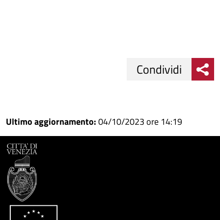
Condividi
Condividi
Condividi
su
Ultimo aggiornamento:
04/10/2023 ore 14:19
Facebook
Condividi
su
Condividi
Twitter
su
Google
su
Whatsapp
Plus