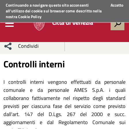
Regione Veneto
ACCEDI AI SERVIZI
Continuando a navigare questo sito acconsenti
Accetto
all'utilizzo dei cookie sul browser come descritto nella
nostra
Cookie Policy
Città di Venezia
Condividi
Condividi
Condividi
Controlli interni
sui social
Condividi
su
I controlli interni vengono effettuati da personale
network
Facebook
Condividi
su
comunale e da personale AMES S.p.A. i quali
collaborano fattivamente nel rispetto degli standard
Condividi
Twitter
su
previsti per ciascuna fase del servizio come previsto
Facebook
su
dall'art. 147 del D.Lgs. 267 del 2000 e succ.
aggiornamenti e dal Regolamento Comunale sui
Whatsapp