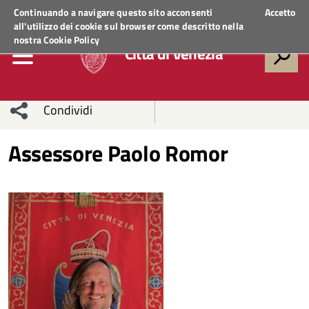
Regione Veneto
ACCEDI AI SERVIZI
Continuando a navigare questo sito acconsenti
Accetto
all'utilizzo dei cookie sul browser come descritto nella
nostra
Cookie Policy
Città di Venezia
Condividi
Condividi
Condividi
Assessore Paolo Romor
sui social
Condividi
su
network
Facebook
Condividi
su
Condividi
Twitter
su
Facebook
su
Whatsapp