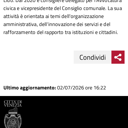
Lido. Dal 2020 è consigliere delegato per l'Avvocatura
civica e vicepresidente del Consiglio comunale. La sua
attività è orientata ai temi dell'organizzazione
amministrativa, dell'innovazione dei servizi e del
rafforzamento del rapporto tra istituzioni e cittadini.
Condividi
Condividi
Condividi
su
Ultimo aggiornamento:
02/07/2026 ore 16:22
Facebook
Condividi
su
Condividi
Twitter
su
Google
su