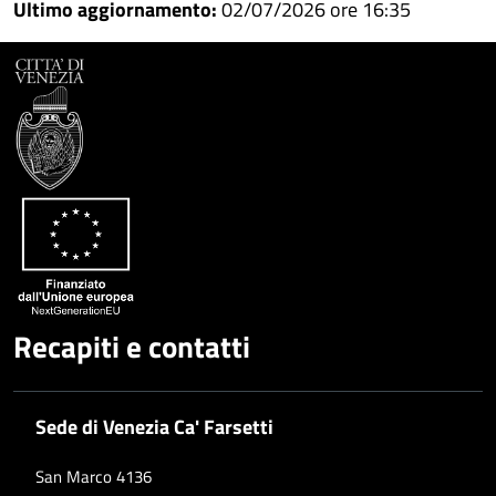
Condividi
su
Ultimo aggiornamento:
02/07/2026 ore 16:35
Facebook
Condividi
su
Condividi
Twitter
su
Google
su
Whatsapp
Plus
Recapiti e contatti
Sede di Venezia Ca' Farsetti
San Marco 4136