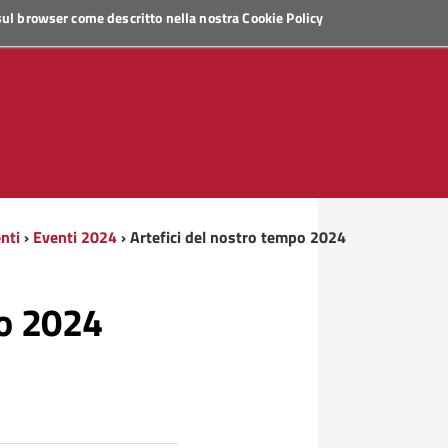
 sul browser come descritto nella nostra
Cookie Policy
nti
›
Eventi 2024
› Artefici del nostro tempo 2024
po 2024