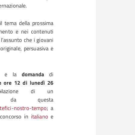
ernazionale.
il tema della prossima
imento e nei contenuti
 l’assunto che i giovani
originale, persuasiva e
ta
e la
domanda
di
e ore 12 di lunedì 26
ilazione di un
e da questa
rtefici-nostro-tempo
; a
concorso in
italiano
e