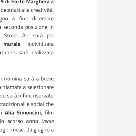
29 di Forte Marghera a
eputati alla creatività,
iugno a fine dicembre
lla seconda posizione in
di Street Art sarà poi
 murale
, individuata
utunno sarà realizzata
cui nomina sarà a breve
à chiamata a selezionare
io sarà infine riservato
tradizionali e social che
i
Alia Simoncini
, film
ello scorso anno
Verso
 ogni mese, da giugno a