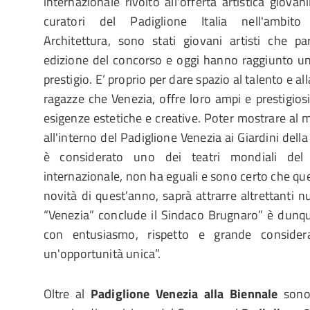
internazionale rivolto all'offerta artistica giovan
curatori del Padiglione Italia nell'ambito 
Architettura, sono stati giovani artisti che pa
edizione del concorso e oggi hanno raggiunto un
prestigio. E’ proprio per dare spazio al talento e all
ragazze che Venezia, offre loro ampi e prestigios
esigenze estetiche e creative. Poter mostrare al 
all'interno del Padiglione Venezia ai Giardini della
è considerato uno dei teatri mondiali del
internazionale, non ha eguali e sono certo che qu
novità di quest’anno, saprà attrarre altrettanti nu
“Venezia” conclude il Sindaco Brugnaro” è dunqu
con entusiasmo, rispetto e grande considera
un'opportunità unica”.
Oltre al
Padiglione Venezia alla Biennale
sono 