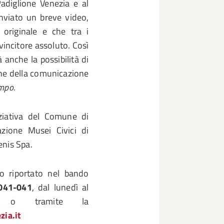
Padiglione Venezia e al
nviato un breve video,
 originale e che tra i
vincitore assoluto. Così
 anche la possibilità di
one della comunicazione
empo.
ziativa del Comune di
azione Musei Civici di
enis Spa.
to riportato nel bando
041-041
, dal lunedì al
 o tramite la
ia.it