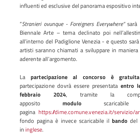
influenti ed esclusive del panorama espositivo int
“
Stranieri ovunque - Foreigners Everywhere”
sarà 
Biennale Arte – tema declinato poi nell’allest
all’interno del Padiglione Venezia - e questo sarà
artisti saranno chiamati a sviluppare in maniera 
aderente all’argomento.
La
partecipazione al concorso è gratui
partecipazione dovrà essere presentata
entro l
febbraio 2024
, tramite la comp
apposito
modulo
scaricabil
pagina
https://dime.comune.venezia.it/servizio/a
fondo pagina è invece scaricabile il
bando
del 
in
inglese
.