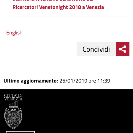
Ricercatori Venetonight 2018 a Venezia
English
Condividi
Condividi
Condividi
su
Ultimo aggiornamento:
25/01/2019 ore 11:39
Facebook
Condividi
su
Condividi
Twitter
su
Google
su