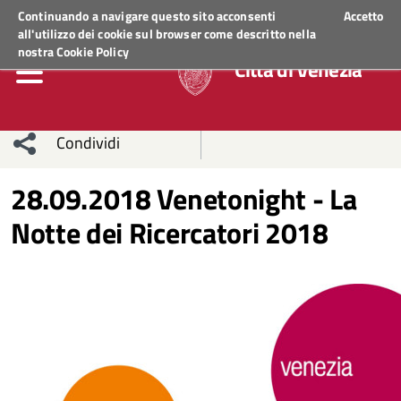
Regione Veneto
ACCEDI AI SERVIZI
Continuando a navigare questo sito acconsenti
Accetto
all'utilizzo dei cookie sul browser come descritto nella
nostra
Cookie Policy
Città di Venezia
Condividi
Condividi
Condividi
28.09.2018 Venetonight - La
Notte dei Ricercatori 2018
sui social
Condividi
su
network
Facebook
Condividi
su
Condividi
Twitter
su
Facebook
su
Whatsapp