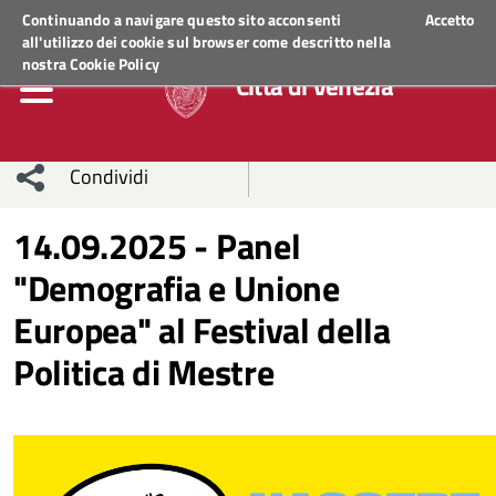
Regione Veneto
ACCEDI AI SERVIZI
Continuando a navigare questo sito acconsenti
Accetto
all'utilizzo dei cookie sul browser come descritto nella
nostra
Cookie Policy
Città di Venezia
Condividi
Condividi
Condividi
14.09.2025 - Panel
"Demografia e Unione
sui social
Condividi
su
Europea" al Festival della
network
Facebook
Condividi
su
Politica di Mestre
Condividi
Twitter
su
Facebook
su
Whatsapp