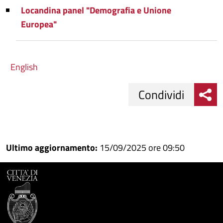
Locandina panel "Demografia e Unione
Europea"
English
Condividi
Condividi
Condividi
su
Ultimo aggiornamento:
15/09/2025 ore 09:50
Facebook
Condividi
su
Condividi
Twitter
su
Google
su