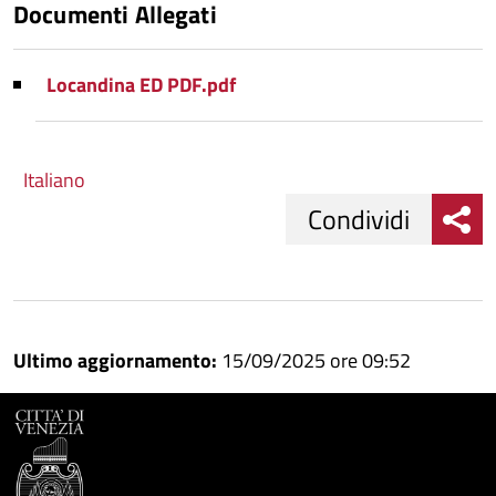
Documenti Allegati
Locandina ED PDF.pdf
Italiano
Condividi
Condividi
Condividi
su
Ultimo aggiornamento:
15/09/2025 ore 09:52
Facebook
Condividi
su
Condividi
Twitter
su
Google
su