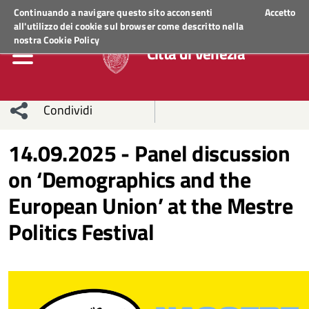
Regione Veneto
ACCEDI AI SERVIZI
Continuando a navigare questo sito acconsenti
Accetto
all'utilizzo dei cookie sul browser come descritto nella
nostra
Cookie Policy
Città di Venezia
Condividi
Condividi
Condividi
14.09.2025 - Panel discussion
on ‘Demographics and the
sui social
Condividi
su
European Union’ at the Mestre
network
Facebook
Condividi
su
Politics Festival
Condividi
Twitter
su
Facebook
su
Whatsapp