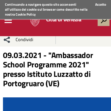
Regione Veneto
ACCEDI AI SERVIZI
Continuando a navigare questo sito acconsenti
Accetto
all'utilizzo dei cookie sul browser come descritto nella
nostra
Cookie Policy
Città di Venezia
Condividi
Condividi
Condividi
09.03.2021 - "Ambassador
School Programme 2021"
sui social
Condividi
su
presso Istituto Luzzatto di
network
Facebook
Condividi
su
Portogruaro (VE)
Condividi
Twitter
su
Facebook
su
Whatsapp