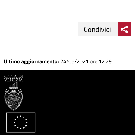
Condividi
Condividi
Condividi
su
Ultimo aggiornamento:
24/05/2021 ore 12:29
Facebook
Condividi
su
Condividi
Twitter
su
Google
su
Whatsapp
Plus