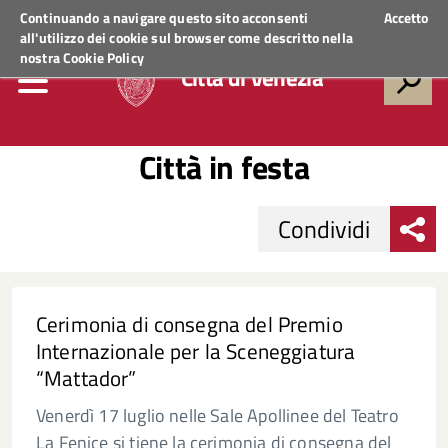
Regione Veneto
ACCEDI AI SERVIZI
Continuando a navigare questo sito acconsenti
Accetto
all'utilizzo dei cookie sul browser come descritto nella
nostra
Cookie Policy
Città di Venezia
Città in festa
Condividi
Cerimonia di consegna del Premio
Internazionale per la Sceneggiatura
“Mattador”
Venerdì 17 luglio nelle Sale Apollinee del Teatro
La Fenice si tiene la cerimonia di consegna del