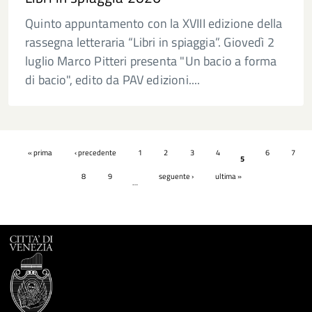
Quinto appuntamento con la XVIII edizione della
rassegna letteraria “Libri in spiaggia”. Giovedì 2
luglio Marco Pitteri presenta "Un bacio a forma
di bacio", edito da PAV edizioni....
Pagine
« prima
‹ precedente
1
2
3
4
6
7
5
8
9
seguente ›
ultima »
…