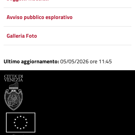
Condividi
Twitter
su
Google
su
Avviso pubblico esplorativo
Whatsapp
Plus
Galleria Foto
Ultimo aggiornamento:
05/05/2026 ore 11:45