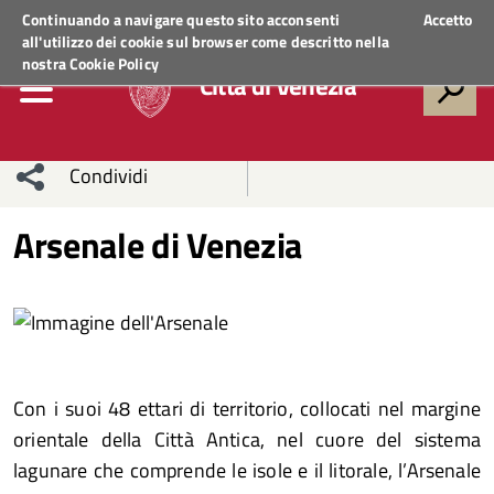
Regione Veneto
ACCEDI AI SERVIZI
Continuando a navigare questo sito acconsenti
Accetto
all'utilizzo dei cookie sul browser come descritto nella
nostra
Cookie Policy
Città di Venezia
Condividi
Condividi
Condividi
Arsenale di Venezia
sui social
Condividi
su
network
Facebook
Condividi
su
Condividi
Twitter
su
Con i suoi 48 ettari di territorio, collocati nel margine
Facebook
su
orientale della Città Antica, nel cuore del sistema
lagunare che comprende le isole e il litorale, l’Arsenale
Whatsapp