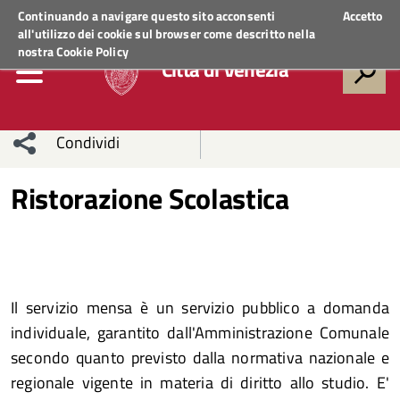
Regione Veneto
ACCEDI AI SERVIZI
Continuando a navigare questo sito acconsenti
Accetto
all'utilizzo dei cookie sul browser come descritto nella
nostra
Cookie Policy
Città di Venezia
Condividi
Condividi
Condividi
Ristorazione Scolastica
sui social
Condividi
su
network
Facebook
Condividi
su
Condividi
Twitter
su
Il servizio mensa è un servizio pubblico a domanda
individuale, garantito dall'Amministrazione Comunale
Facebook
su
secondo quanto previsto dalla normativa nazionale e
regionale vigente in materia di diritto allo studio. E'
Whatsapp