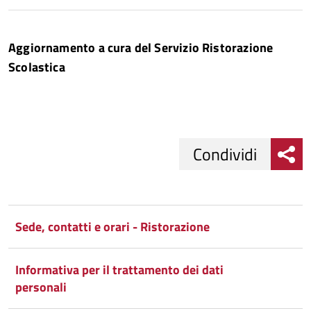
Aggiornamento a cura del Servizio Ristorazione
Scolastica
Condividi
Condividi
Condividi
su
Sede, contatti e orari - Ristorazione
Facebook
Condividi
su
Informativa per il trattamento dei dati
Condividi
Twitter
su
personali