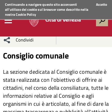
Regione Veneto
ACCEDI AI SERVIZI
Continuando a navigare questo sito acconsenti
Accetto
all'utilizzo dei cookie sul browser come descritto nella
nostra
Cookie Policy
Città di Venezia
Condividi
Condividi
Condividi
Consiglio comunale
sui social
Condividi
su
La sezione dedicata al Consiglio comunale è
network
Facebook
Condividi
su
stata realizzata con l'obiettivo di offrire ai
Condividi
Twitter
su
cittadini, nel corso della consiliatura, tutte le
informazioni relative al Consiglio e agli
Facebook
su
organismi in cui è articolato, al fine di dare la
Whatsapp
massima trasparenza e pubblicità all'attività