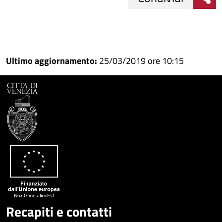
Condividi
Condividi
su
Ultimo aggiornamento:
25/03/2019 ore 10:15
Facebook
Condividi
su
Condividi
Twitter
su
Google
su
Whatsapp
Plus
Recapiti e contatti