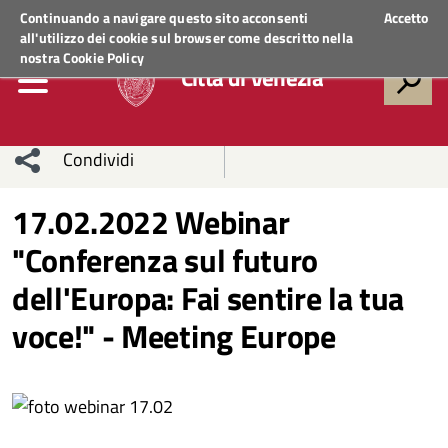
Regione Veneto
ACCEDI AI SERVIZI
Continuando a navigare questo sito acconsenti
Accetto
all'utilizzo dei cookie sul browser come descritto nella
nostra
Cookie Policy
Città di Venezia
Condividi
Condividi
Condividi
17.02.2022 Webinar
"Conferenza sul futuro
sui social
Condividi
su
dell'Europa: Fai sentire la tua
network
Facebook
Condividi
su
voce!" - Meeting Europe
Condividi
Twitter
su
Facebook
su
Whatsapp