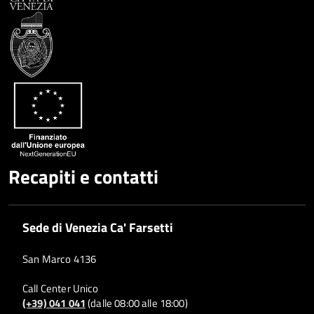
Condividi
Twitter
su
Google
su
Whatsapp
Plus
Recapiti e contatti
Sede di Venezia Ca' Farsetti
San Marco 4136
Call Center Unico
(+39) 041 041
(dalle 08:00 alle 18:00)