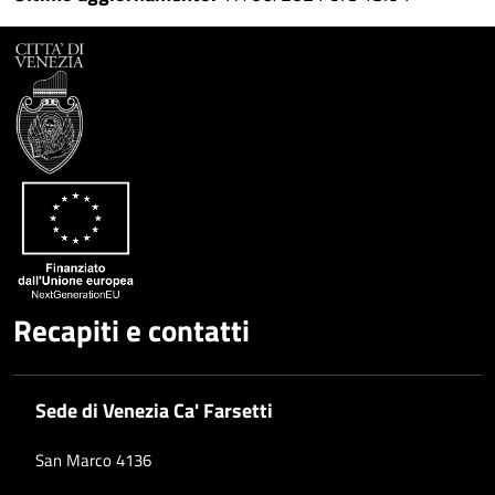
Facebook
Condividi
su
Condividi
Twitter
su
Google
su
Whatsapp
Plus
Recapiti e contatti
Sede di Venezia Ca' Farsetti
San Marco 4136