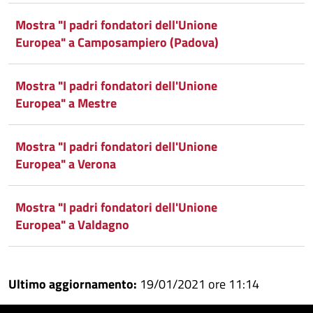
Condividi
su
Mostra "I padri fondatori dell'Unione
Europea" a Camposampiero (Padova)
Facebook
Condividi
su
Condividi
Twitter
su
Mostra "I padri fondatori dell'Unione
Europea" a Mestre
Google
su
Whatsapp
Plus
Mostra "I padri fondatori dell'Unione
Europea" a Verona
Mostra "I padri fondatori dell'Unione
Europea" a Valdagno
Ultimo aggiornamento:
19/01/2021 ore 11:14