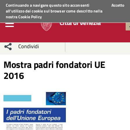
Regione Veneto
ACCEDI AI SERVIZI
Continuando a navigare questo sito acconsenti
Accetto
all'utilizzo dei cookie sul browser come descritto nella
nostra
Cookie Policy
Città di Venezia
Condividi
Condividi
Condividi
Mostra padri fondatori UE
2016
sui social
Condividi
su
network
Facebook
Condividi
su
Condividi
Twitter
su
Facebook
su
Whatsapp