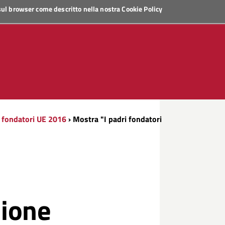
 sul browser come descritto nella nostra
Cookie Policy
 fondatori UE 2016
› Mostra "I padri fondatori
nione