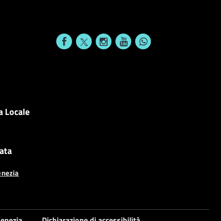
a Locale
cata
enezia
enezia
Dichiarazione di accessibilità