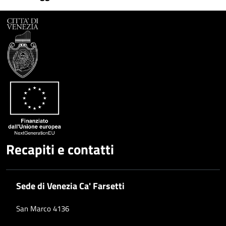
Facebook
Condividi
su
Condividi
Twitter
su
Google
su
Whatsapp
Plus
Recapiti e contatti
Sede di Venezia Ca' Farsetti
San Marco 4136