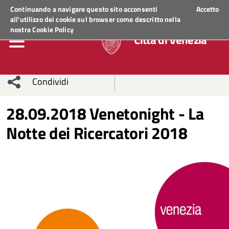
Regione Veneto
ACCEDI AI SERVIZI
Continuando a navigare questo sito acconsenti
Accetto
all'utilizzo dei cookie sul browser come descritto nella
nostra
Cookie Policy
Città di Venezia
Condividi
Condividi
Condividi
28.09.2018 Venetonight - La
Notte dei Ricercatori 2018
sui social
Condividi
su
network
Facebook
Condividi
su
Condividi
Twitter
su
Facebook
su
Whatsapp