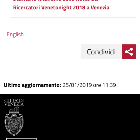
Ricercatori Venetonight 2018 a Venezia
English
Condividi
Condividi
Condividi
su
Ultimo aggiornamento:
25/01/2019 ore 11:39
Facebook
Condividi
su
Condividi
Twitter
su
Google
su