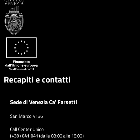
Condividi
Twitter
su
Google
su
Whatsapp
Plus
Recapiti e contatti
Sede di Venezia Ca' Farsetti
San Marco 4136
Call Center Unico
(+39) 041 041
(dalle 08:00 alle 18:00)