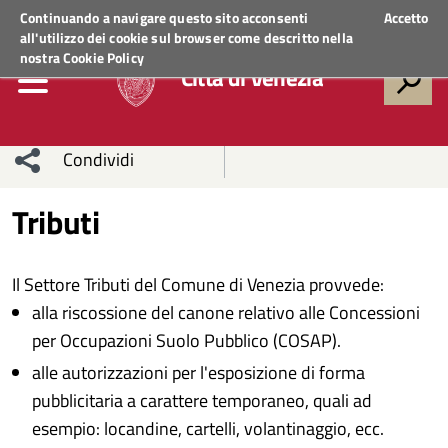
Regione Veneto
ACCEDI AI SERVIZI
Continuando a navigare questo sito acconsenti
Accetto
all'utilizzo dei cookie sul browser come descritto nella
nostra
Cookie Policy
Città di Venezia
Condividi
Condividi
Condividi
Tributi
sui social
Condividi
su
Il Settore Tributi del Comune di Venezia provvede:
network
Facebook
Condividi
su
alla riscossione del canone relativo alle Concessioni
per Occupazioni Suolo Pubblico (COSAP).
Condividi
Twitter
su
alle autorizzazioni per l'esposizione di forma
Facebook
su
pubblicitaria a carattere temporaneo, quali ad
esempio: locandine, cartelli, volantinaggio, ecc.
Whatsapp