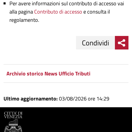
Per avere informazioni sul contributo di accesso vai
alla pagina
Contributo di accesso
e consulta il
regolamento.
Condividi
Condividi
Condividi
su
Archivio storico News Ufficio Tributi
Facebook
Condividi
su
Condividi
Twitter
su
Ultimo aggiornamento:
03/08/2026 ore 14:29
Google
su
Whatsapp
Plus