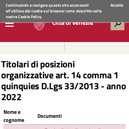
Regione Veneto
ACCEDI AI SERVIZI
Continuando a navigare questo sito acconsenti
Accetto
all'utilizzo dei cookie sul browser come descritto nella
nostra
Cookie Policy
Città di Venezia
Titolari di posizioni
organizzative art. 14 comma 1
quinquies D.Lgs 33/2013 - anno
2022
Nome e
Documenti
cognome