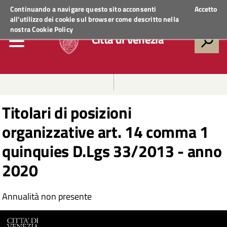
Regione Veneto
ACCEDI AI SERVIZI
Continuando a navigare questo sito acconsenti
Accetto
all'utilizzo dei cookie sul browser come descritto nella
nostra
Cookie Policy
Città di Venezia
Titolari di posizioni
organizzative art. 14 comma 1
quinquies D.Lgs 33/2013 - anno
2020
Annualità non presente