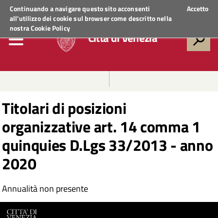
Regione Veneto
ACCEDI AI SERVIZI
Continuando a navigare questo sito acconsenti
Accetto
all'utilizzo dei cookie sul browser come descritto nella
nostra
Cookie Policy
Città di Venezia
Titolari di posizioni
organizzative art. 14 comma 1
quinquies D.Lgs 33/2013 - anno
2020
Annualità non presente