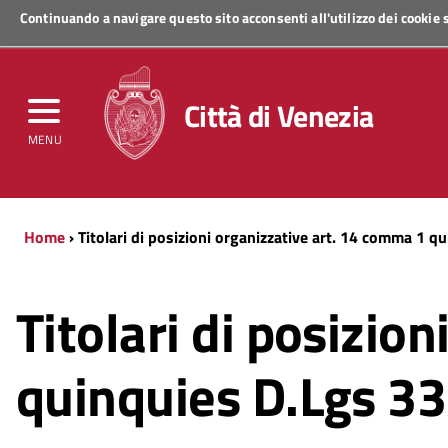
Continuando a navigare questo sito acconsenti all'utilizzo dei cookie
Regione Veneto
Città di Venezia
MENU
Home
› Titolari di posizioni organizzative art. 14 comma 1 
Titolari di posizio
quinquies D.Lgs 3