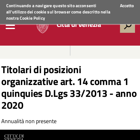
Regione Veneto
ACCEDI AI SERVIZI
Continuando a navigare questo sito acconsenti
Accetto
all'utilizzo dei cookie sul browser come descritto nella
nostra
Cookie Policy
Città di Venezia
Titolari di posizioni
organizzative art. 14 comma 1
quinquies D.Lgs 33/2013 - anno
2020
Annualità non presente