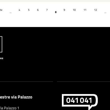
te
4
5
6
7
9
10
11
12
…
8
…
estre via Palazzo
Via Palazzo 1