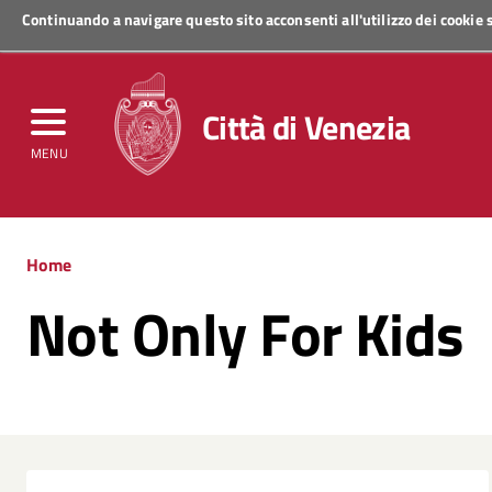
Continuando a navigare questo sito acconsenti all'utilizzo dei cookie
Regione Veneto
Città di Venezia
MENU
Home
Not Only For Kids