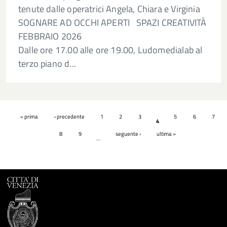
tenute dalle operatrici Angela, Chiara e Virginia
SOGNARE AD OCCHI APERTI SPAZI CREATIVITÀ
FEBBRAIO 2026
Dalle ore 17.00 alle ore 19.00, Ludomedialab al
terzo piano d...
Pagine
« prima
‹ precedente
1
2
3
5
6
7
4
8
9
seguente ›
ultima »
…