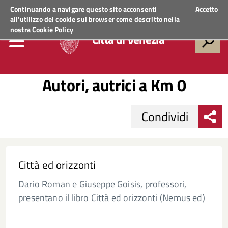
Regione Veneto
ACCEDI AI SERVIZI
Continuando a navigare questo sito acconsenti
Accetto
all'utilizzo dei cookie sul browser come descritto nella
nostra
Cookie Policy
Città di Venezia
Autori, autrici a Km 0
Condividi
Città ed orizzonti
Dario Roman e Giuseppe Goisis, professori,
presentano il libro Città ed orizzonti (Nemus ed)