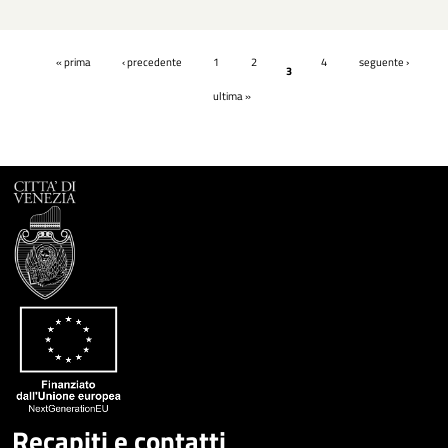
Pagine
« prima
‹ precedente
1
2
4
seguente ›
3
ultima »
Recapiti e contatti