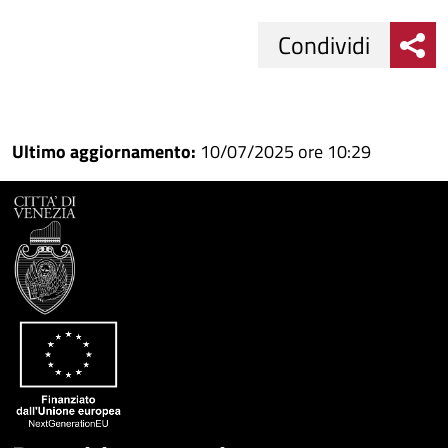
Condividi
Condividi
Condividi
su
Ultimo aggiornamento:
10/07/2025 ore 10:29
Facebook
Condividi
su
Condividi
Twitter
su
Google
su
Whatsapp
Plus