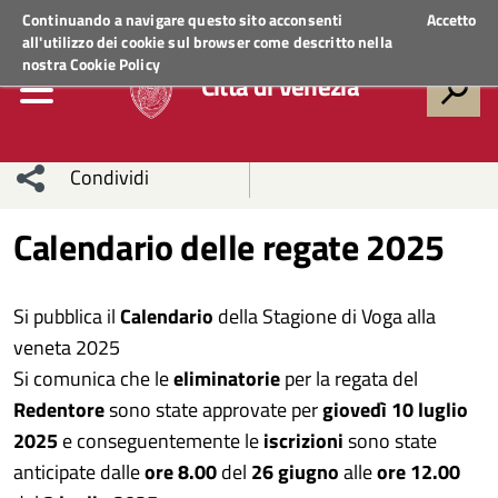
Regione Veneto
ACCEDI AI SERVIZI
Continuando a navigare questo sito acconsenti
Accetto
all'utilizzo dei cookie sul browser come descritto nella
nostra
Cookie Policy
Città di Venezia
Condividi
Condividi
Condividi
Calendario delle regate 2025
sui social
Condividi
su
Si pubblica il
Calendario
della Stagione di Voga alla
network
Facebook
Condividi
su
veneta 2025
Si comunica che le
eliminatorie
per la regata del
Condividi
Twitter
su
Redentore
sono state approvate per
giovedì 10 luglio
Facebook
su
2025
e conseguentemente le
iscrizioni
sono state
anticipate dalle
ore 8.00
del
26 giugno
alle
ore 12.00
Whatsapp