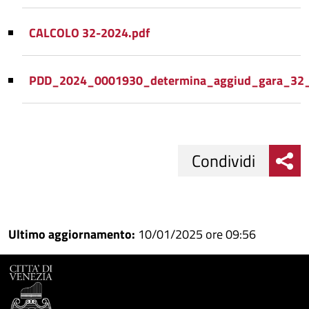
CALCOLO 32-2024.pdf
PDD_2024_0001930_determina_aggiud_gara_32_
Condividi
Condividi
Condividi
su
Ultimo aggiornamento:
10/01/2025 ore 09:56
Facebook
Condividi
su
Condividi
Twitter
su