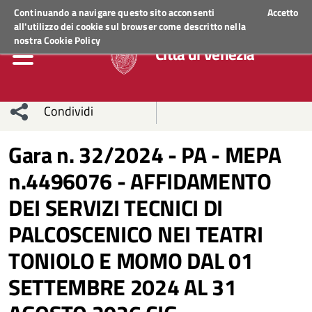
Regione Veneto
ACCEDI AI SERVIZI
Continuando a navigare questo sito acconsenti
Accetto
all'utilizzo dei cookie sul browser come descritto nella
nostra
Cookie Policy
Città di Venezia
Condividi
Condividi
Condividi
Gara n. 32/2024 - PA - MEPA
n.4496076 - AFFIDAMENTO
sui social
Condividi
su
DEI SERVIZI TECNICI DI
network
Facebook
Condividi
su
PALCOSCENICO NEI TEATRI
Condividi
Twitter
su
TONIOLO E MOMO DAL 01
Facebook
su
SETTEMBRE 2024 AL 31
Whatsapp