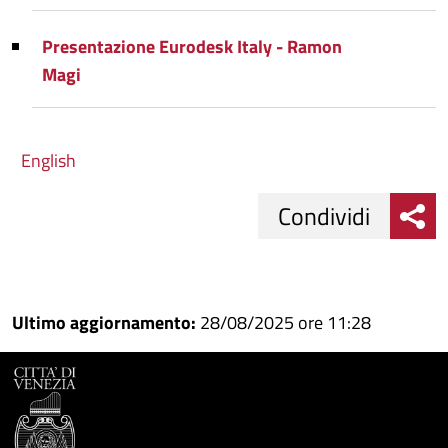
Presentazione Eurodesk Italy - Ramon
Magi
English
Condividi
Condividi
Condividi
su
Ultimo aggiornamento:
28/08/2025 ore 11:28
Facebook
Condividi
su
Condividi
Twitter
su