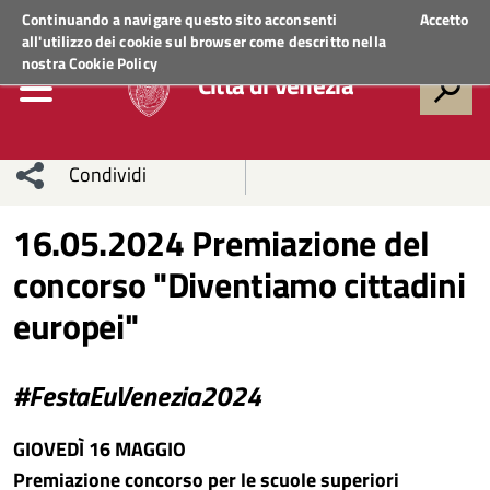
Regione Veneto
ACCEDI AI SERVIZI
Continuando a navigare questo sito acconsenti
Accetto
all'utilizzo dei cookie sul browser come descritto nella
nostra
Cookie Policy
Città di Venezia
Condividi
Condividi
Condividi
16.05.2024 Premiazione del
concorso "Diventiamo cittadini
sui social
Condividi
su
europei"
network
Facebook
Condividi
su
Condividi
Twitter
su
#FestaEuVenezia2024
Facebook
su
GIOVEDÌ 16 MAGGIO
Whatsapp
Premiazione concorso per le scuole superiori