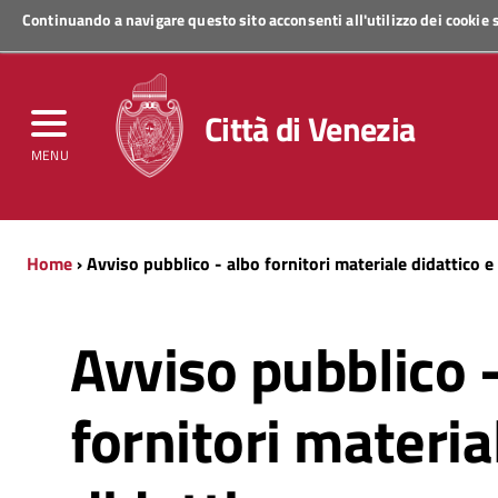
Continuando a navigare questo sito acconsenti all'utilizzo dei cookie
Regione Veneto
Città di Venezia
MENU
Home
› Avviso pubblico - albo fornitori materiale didattico e 
Avviso pubblico 
fornitori materia