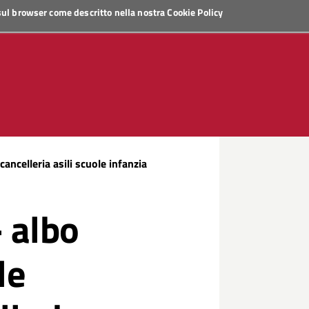
 sul browser come descritto nella nostra
Cookie Policy
cancelleria asili scuole infanzia
- albo
le