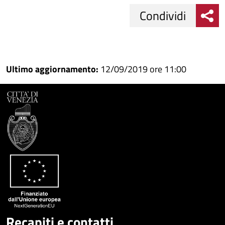
Condividi
Condividi
Condividi
su
Ultimo aggiornamento:
12/09/2019 ore 11:00
Facebook
Condividi
su
Condividi
Twitter
su
Google
su
Whatsapp
Plus
Recapiti e contatti