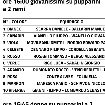
ore 16:00 giovanissimi su pupparini
a 2 remi
N° - COLORE
EQUIPAGGIO
1 BIANCO
SCARPA DANIELE - BALLARIN MANUE
2 CANARIN
VIANELLO FILIPPO - VIANELLO GIOVA
3 VIOLA
MOVILEANU DMITRI - NORDIO EDWARD P
4 CELESTE
ZENNARO FILIPPO - CORDELLA SEBAST
5 ROSSO
ROSAN TOMMASO - BERGO ALESSAND
6 VERDE
RIGO LUCA - SABADIN GIORGIO
7 ARANCIO
RUMONATO ROCCO - VENCHIERUTTI L
8 ROSA
CONTE ALVISE - FOLIN ELIA
9 MARRON
MARESCA FABIO - SCHIAVON NICOLO
10 RISERVA
GIANNI FILIPPO - LOMBARDO SEBASTI
ore 16:45 donne su pupparini a 2